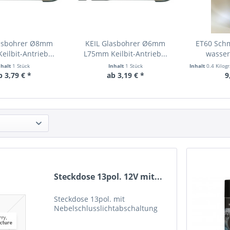
lasbohrer Ø8mm
KEIL Glasbohrer Ø6mm
ET60 Sch
ilbit-Antrieb...
L75mm Keilbit-Antrieb...
wasser
nhalt
1 Stück
Inhalt
1 Stück
Inhalt
0.4 Kilo
b 3,79 € *
ab 3,19 € *
9
Steckdose 13pol. 12V mit...
Steckdose 13pol. mit
Nebelschlusslichtabschaltung