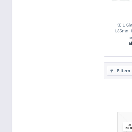
KEIL G
L85mm Ke
I
a
Filtern