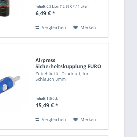
Geschäften, Zügen, Bussen und
Inhalt
0.5 Liter
(12,98 € * / 1 Liter)
Straßenbahnen, verschiedene
6,49 € *
lackierte und verputzen
Materialien, Plexiglas.
Vergleichen
Merken
Airpress
Sicherheitskupplung EURO
Schlauch 8mm...
Zubehör für Druckluft, für
Schlauch 8mm
Inhalt
1 Stück
15,49 € *
Vergleichen
Merken