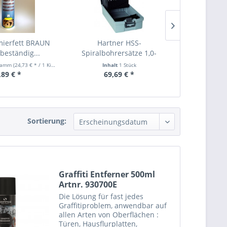
mierfett BRAUN
Hartner HSS-
KEIL Glas
beständig...
Spiralbohrersätze 1,0-
L85mm Keilb
5,9mm 50tlg....
gramm
(24,73 € * / 1 Kilogramm)
Inhalt
1 Stück
Inha
,89 € *
69,69 € *
3,
Sortierung:
Graffiti Entferner 500ml
Artnr. 930700E
Die Lösung für fast jedes
Graffitiproblem, anwendbar auf
allen Arten von Oberflächen :
Türen, Hausflurplatten,