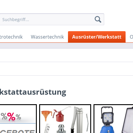
trotechnik
Wassertechnik
Ausrüster/Werkstatt
O
kstattausrüstung