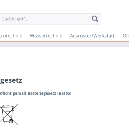
trotechnik
Wassertechnik
Ausrüster/Werkstatt
Of
egesetz
flicht gemäß Batteriegesetz (BattG)