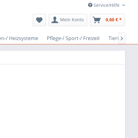
Service/Hilfe
Mein Konto
0,00 € *
en-/ Heizsysteme
Pflege-/ Sport-/ Freizeit
Tierwelt
