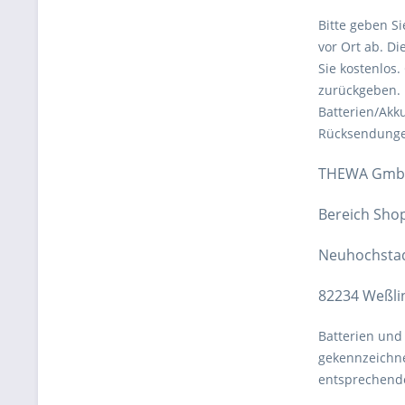
Bitte geben S
vor Ort ab. D
Sie kostenlos
zurückgeben. 
Batterien/Akk
Rücksendungen
THEWA Gm
Bereich Sho
Neuhochstad
82234 Weßli
Batterien und
gekennzeichne
entsprechenden