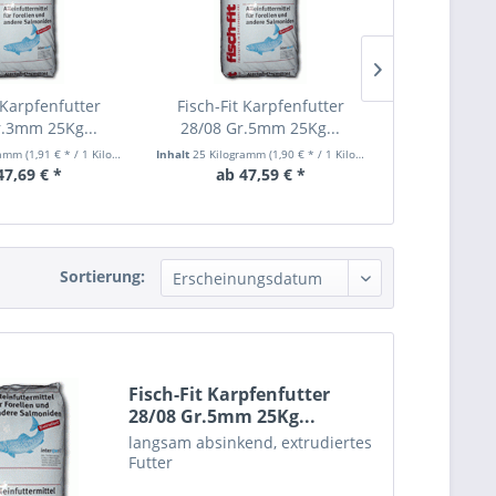
 Karpfenfutter
Fisch-Fit Karpfenfutter
Fisch-Fit 
r.3mm 25Kg...
28/08 Gr.5mm 25Kg...
26/06 Gr.
ramm
(1,91 € * / 1 Kilogramm)
Inhalt
25 Kilogramm
(1,90 € * / 1 Kilogramm)
Inhalt
20 Kilogr
47,69 € *
ab 47,59 € *
ab 45
Sortierung:
Fisch-Fit Karpfenfutter
28/08 Gr.5mm 25Kg...
langsam absinkend, extrudiertes
Futter