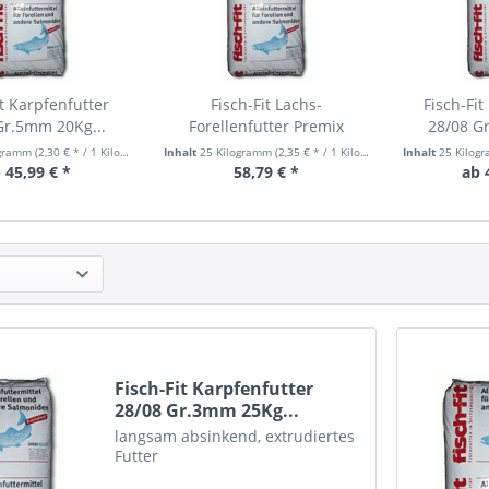
it Karpfenfutter
Fisch-Fit Lachs-
Fisch-Fit
Gr.5mm 20Kg...
Forellenfutter Premix
28/08 G
55/25...
ogramm
(2,30 € * / 1 Kilogramm)
Inhalt
25 Kilogramm
(2,35 € * / 1 Kilogramm)
Inhalt
25 Kilog
 45,99 € *
58,79 € *
ab 
Fisch-Fit Karpfenfutter
28/08 Gr.3mm 25Kg...
langsam absinkend, extrudiertes
Futter