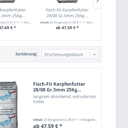
 Karpfenfutter
Fisch-Fit Karpfenfutter
Fisch-Fit 
r.3mm 25Kg...
28/08 Gr.5mm 25Kg...
26/06 Gr.
ramm
(1,91 € * / 1 Kilogramm)
Inhalt
25 Kilogramm
(1,90 € * / 1 Kilogramm)
Inhalt
20 Kilogr
47,69 € *
ab 47,59 € *
ab 45
Sortierung:
Fisch-Fit Karpfenfutter
28/08 Gr.5mm 25Kg...
langsam absinkend, extrudiertes
Futter
Inhalt
25 Kilogramm
(1,90 € * / 1 Kilogramm)
ab 47,59 € *