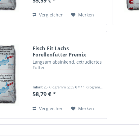
55,59 € *
Vergleichen
Merken
Fisch-Fit Lachs-
Forellenfutter Premix
55/25...
Langsam absinkend, extrudiertes
Futter
Inhalt
25 Kilogramm
(2,35 € * / 1 Kilogramm)
58,79 € *
Vergleichen
Merken