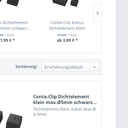
p Dichtelement
Conta-Clip Konus
Conta-Clip 
Ø5mm schwarz...
Dichtelement klein
Dichtelem
max.Ø11mm...
alt
1 Stück
Inhalt
1 Stück
Inha
1,99 € *
ab 3,89 € *
ab 2
Sortierung:
Conta-Clip Dichtelement
klein max.Ø5mm schwarz...
Dichtelement klein, Kabel-Max.Ø
4-5mm