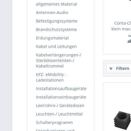
allgemeines Material
Antennen-Audio
Befestigungssysteme
Conta-Cl
klein max
Brandschutzsysteme
I
Erdungsmaterial
a
Kabel und Leitungen
Kabelverlängerungen-/
Steckdosenleisten-/
Kabeltrommel
Filtern
KFZ- eMobility -
Ladestationen
Installationsaufbaugeräte
Installationseinbaugeräte
Leerrohre-/ Gerätedosen
Leuchten-/ Leuchtmittel
Schalterprogramm
Sprechanlagen und