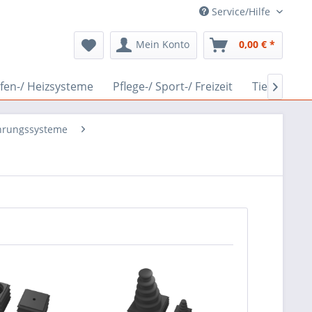
Service/Hilfe
Mein Konto
0,00 € *
fen-/ Heizsysteme
Pflege-/ Sport-/ Freizeit
Tierwelt

hrungssysteme