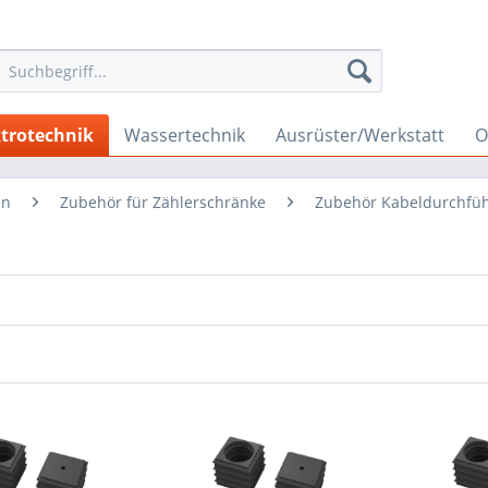
ktrotechnik
Wassertechnik
Ausrüster/Werkstatt
O
en
Zubehör für Zählerschränke
Zubehör Kabeldurchfü